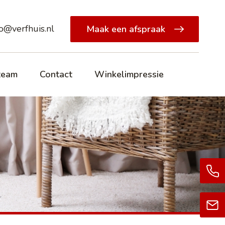
fo@verfhuis.nl
Maak een afspraak
team
Contact
Winkelimpressie