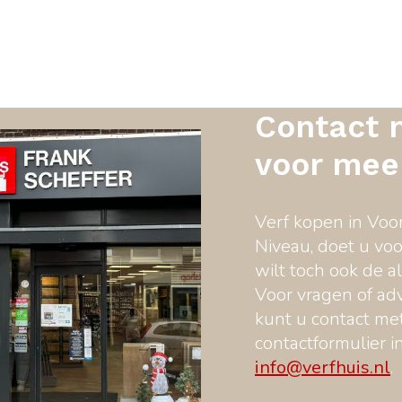
Contact 
voor meer
Verf kopen in Voo
Niveau, doet u voo
wilt toch ook de a
Voor vragen of adv
kunt u contact m
contactformulier i
info@verfhuis.nl
.