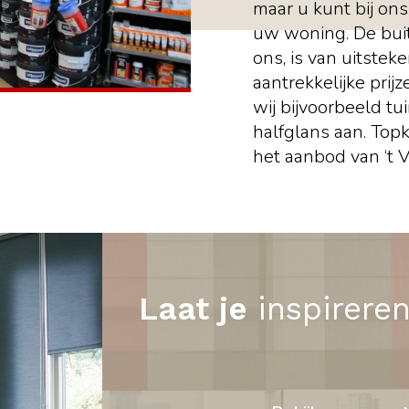
maar u kunt bij on
uw woning. De buit
ons, is van uitstek
aantrekkelijke prij
wij bijvoorbeeld tu
halfglans aan. Topk
het aanbod van ‘t V
Laat je
inspirere