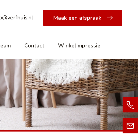
fo@verfhuis.nl
Maak een afspraak
team
Contact
Winkelimpressie