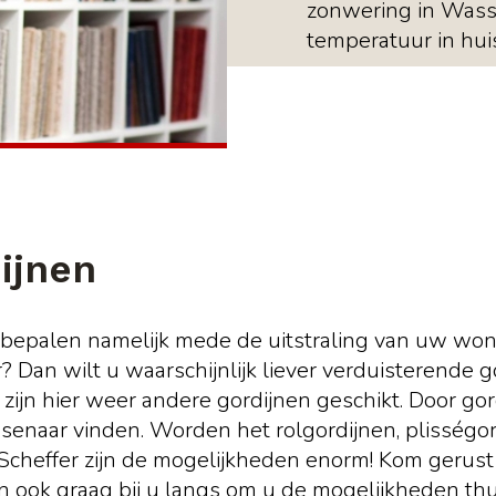
zonwering in Was
temperatuur in hui
ijnen
e bepalen namelijk mede de uitstraling van uw woni
? Dan wilt u waarschijnlijk liever verduisterende 
ijn hier weer andere gordijnen geschikt. Door gord
ssenaar vinden. Worden het rolgordijnen, plisségo
nk Scheffer zijn de mogelijkheden enorm! Kom gerus
 ook graag bij u langs om u de mogelijkheden thuis