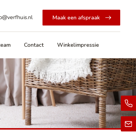
fo@verfhuis.nl
Maak een afspraak
team
Contact
Winkelimpressie