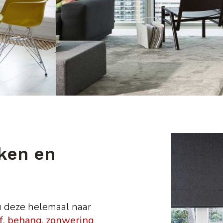
ken en
u deze helemaal naar
f, behang
,
zonwering